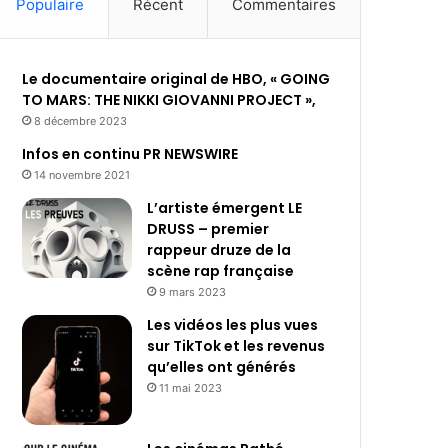
Populaire
Récent
Commentaires
Le documentaire original de HBO, « GOING
TO MARS: THE NIKKI GIOVANNI PROJECT »,
8 décembre 2023
Infos en continu PR NEWSWIRE
14 novembre 2021
L’artiste émergent LE
DRUSS – premier
rappeur druze de la
scène rap française
9 mars 2023
Les vidéos les plus vues
sur TikTok et les revenus
qu’elles ont générés
11 mai 2023