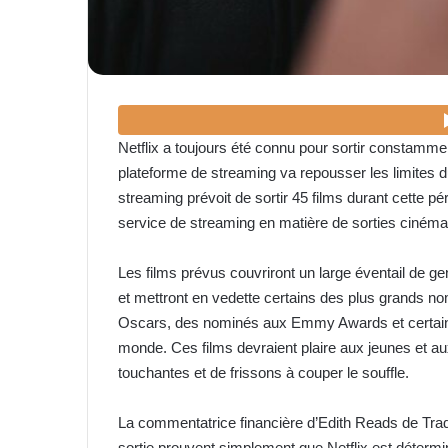
Netflix a toujours été connu pour sortir constamme
plateforme de streaming va repousser les limites d
streaming prévoit de sortir 45 films durant cette pé
service de streaming en matière de sorties ciném
Les films prévus couvriront un large éventail de ge
et mettront en vedette certains des plus grands n
Oscars, des nominés aux Emmy Awards et certaines
monde. Ces films devraient plaire aux jeunes et aux
touchantes et de frissons à couper le souffle.
La commentatrice financière d’Edith Reads de Trad
sortie prouvent simplement que Netflix est détermi