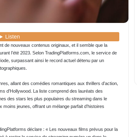
nt de nouveaux contenus originaux, et il semble que la
urant l’été 2023. Selon TradingPlatforms.com, le service de
riode, surpassant ainsi le record actuel détenu par un
atographiques.
nres, allant des comédies romantiques aux thrillers d’action,
oms d’Hollywood. La liste comprend des lauréats des
 des stars les plus populaires du streaming dans le
 moins jeunes, offrant un mélange parfait d’histoires
ingPlatforms déclare : « Les nouveaux films prévus pour la
né à rester le service de streaming numéro un dans le