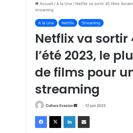
Accueil
/
A la Une
/
Netflix va sortir 45 films dura
streaming
A la Une
Netflix
Streaming
Netflix va sorti
l’été 2023, le 
de films pour u
streaming
Culture Evasion
E
12 juin 2023
n
Facebook
X
Linkedin
Partager par email
v
o