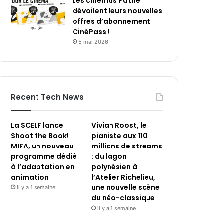
Les cinémas Pathé
dévoilent leurs nouvelles
offres d’abonnement
CinéPass !
5 mai 2026
Recent Tech News
La SCELF lance
Vivian Roost, le
Shoot the Book!
pianiste aux 110
MIFA, un nouveau
millions de streams
programme dédié
: du lagon
à l’adaptation en
polynésien à
animation
l’Atelier Richelieu,
une nouvelle scène
il y a 1 semaine
du néo-classique
il y a 1 semaine