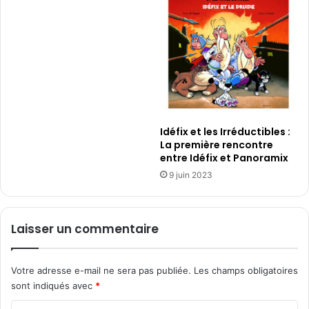
t
o
e
u
e
r
n
l
r
e
é
t
a
r
l
a
i
v
Idéfix et les Irréductibles :
t
a
La première rencontre
é
i
entre Idéfix et Panoramix
v
l
i
9 juin 2023
h
r
y
t
b
u
r
Laisser un commentaire
e
i
l
d
l
e
Votre adresse e-mail ne sera pas publiée.
Les champs obligatoires
e
sont indiqués avec
*
p
o