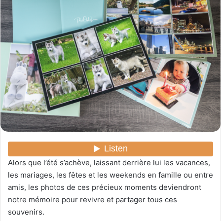
y
e
r
u
n
c
o
u
r
r
i
e
l
Alors que l’été s’achève, laissant derrière lui les vacances,
les mariages, les fêtes et les weekends en famille ou entre
amis, les photos de ces précieux moments deviendront
notre mémoire pour revivre et partager tous ces
souvenirs.