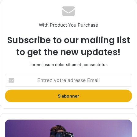
With Product You Purchase
Subscribe to our mailing list
to get the new updates!
Lorem ipsum dolor sit amet, consectetur.
E
n
t
r
e
z
v
o
D
t
’
r
u