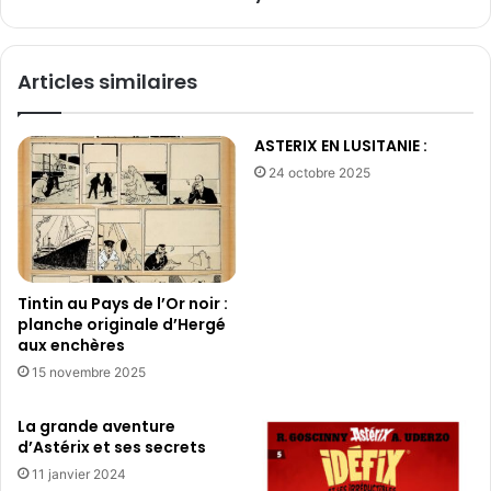
e
i
m
p
i
e
Articles similaires
è
l
r
e
e
s
ASTERIX EN LUSITANIE :
f
c
o
24 octobre 2025
o
r
l
m
l
a
a
t
b
i
o
Tintin au Pays de l’Or noir :
o
r
planche originale d’Hergé
n
a
aux enchères
c
t
15 novembre 2025
o
e
m
u
p
La grande aventure
r
d’Astérix et ses secrets
l
s
è
p
11 janvier 2024