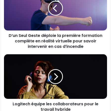
e
n
a
S
d
e
r
u
e
l
s
G
s
D’un Seul Geste déploie la première formation
e
e
complète en réalité virtuelle pour savoir
s
E
t
intervenir en cas d’incendie
m
e
a
d
L
i
é
o
l
p
g
l
i
o
t
i
e
e
c
l
h
a
é
p
Logitech équipe les collaborateurs pour le
q
r
travail hybride
u