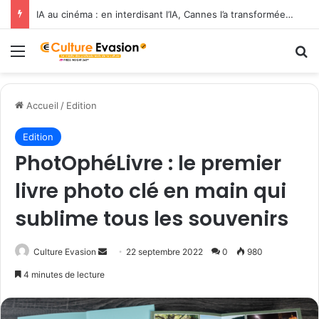
IA au cinéma : en interdisant l’IA, Cannes l’a transformée en label de luxe
Menu
R
Accueil
/
Edition
Edition
PhotOphéLivre : le premier
livre photo clé en main qui
sublime tous les souvenirs
Culture Evasion
E
22 septembre 2022
0
980
n
4 minutes de lecture
v
o