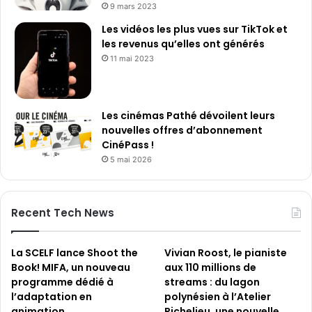
9 mars 2023
Les vidéos les plus vues sur TikTok et
les revenus qu’elles ont générés
11 mai 2023
Les cinémas Pathé dévoilent leurs
nouvelles offres d’abonnement
CinéPass !
5 mai 2026
Recent Tech News
La SCELF lance Shoot the
Vivian Roost, le pianiste
Book! MIFA, un nouveau
aux 110 millions de
programme dédié à
streams : du lagon
l’adaptation en
polynésien à l’Atelier
animation
Richelieu, une nouvelle