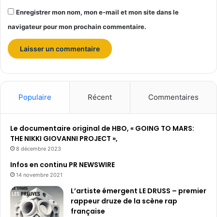
a
Enregistrer mon nom, mon e-mail et mon site dans le
s
d
navigateur pour mon prochain commentaire.
’
i
n
c
e
n
d
Populaire
Récent
Commentaires
i
e
Le documentaire original de HBO, « GOING TO MARS:
THE NIKKI GIOVANNI PROJECT »,
8 décembre 2023
Infos en continu PR NEWSWIRE
14 novembre 2021
L’artiste émergent LE DRUSS – premier
rappeur druze de la scène rap
française