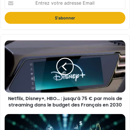
E
n
t
r
e
z
v
o
N
t
e
r
t
e
f
a
l
d
i
r
x
e
,
s
D
s
Netflix, Disney+, HBO… : jusqu’à 75 € par mois de
i
e
streaming dans le budget des Français en 2030
s
E
n
m
e
W
a
y
o
i
+
r