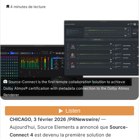
n
4 minutes de lecture
v
o
y
e
r
u
n
c
o
u
Source-Connect is the first remote collaboration solution to achieve
r
Dolby Atmos® certification with metadata connection to the Dolby Atmos
r
Renderer
i
e
l
CHICAGO, 3 février 2026 /PRNewswire/
—
Aujourd’hui, Source Elements a annoncé que
Source-
Connect 4
est devenu la première solution de