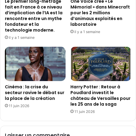
Le premier long-métrage
One Voice crée « Le
i
E
fait en France à ce niveau
Mémorial » dans Minecraft
s
P
d’implication de l’IA est la
pour les 2 millions
d
m
rencontre entre un mythe
d’animaux exploités en
e
e
fondateur et la
laboratoire
s
t
technologie moderne.
il y a 1 semaine
t
e
il y a 1 semaine
r
n
e
a
a
v
m
a
i
n
n
t
g
u
d
Cinéma : la crise du
Harry Potter : Retour à
n
secteur ravive le débat sur
Poudlard investit le
a
e
la place de la création
château de Versailles pour
n
a
les 25 ans de la saga
s
p
11 juin 2026
l
11 juin 2026
p
e
r
b
o
u
c
Laisser un commentaire