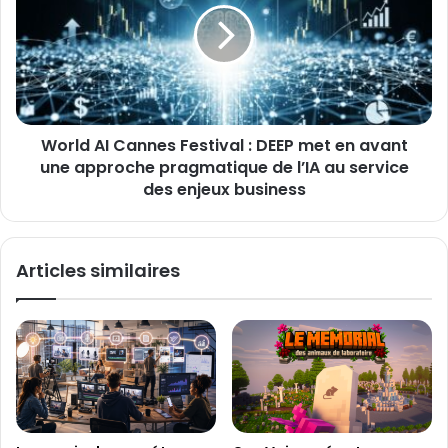
l
,
l
H
d
B
A
O
I
…
C
:
a
j
World AI Cannes Festival : DEEP met en avant
n
u
une approche pragmatique de l’IA au service
n
s
e
des enjeux business
q
s
u
F
’
e
Articles similaires
à
s
7
t
5
i
€
v
p
a
a
l
r
:
m
D
o
E