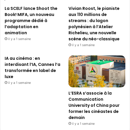
La SCELF lance Shoot the
Vivian Roost, le pianiste
Book! MIFA, un nouveau
aux 110 millions de
programme dédié à
streams : du lagon
l’adaptation en
polynésien à l’Atelier
animation
Richelieu, une nouvelle
scène du néo-classique
il y a 1 semaine
il y a 1 semaine
IA au cinéma : en
interdisant l’IA, Cannes l’a
transformée en label de
luxe
il y a 1 semaine
L’ESRA s’associe à la
Communication
University of China pour
former les cinéastes de
demain
il y a 1 semaine