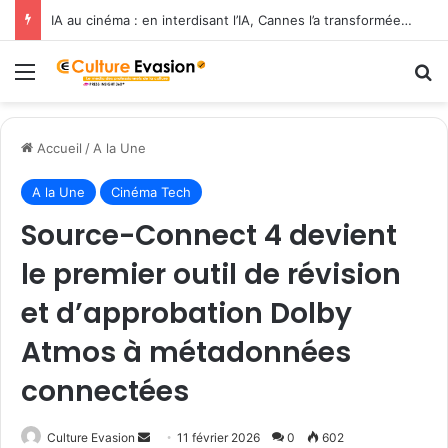
IA au cinéma : en interdisant l’IA, Cannes l’a transformée en label de luxe
Menu
R
Accueil
/
A la Une
A la Une
Cinéma Tech
Source-Connect 4 devient
le premier outil de révision
et d’approbation Dolby
Atmos à métadonnées
connectées
Culture Evasion
E
11 février 2026
0
602