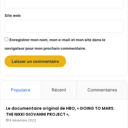
e
r
Site web
v
i
c
e
Enregistrer mon nom, mon e-mail et mon site dans le
d
e
navigateur pour mon prochain commentaire.
s
e
n
j
e
u
x
Populaire
Récent
Commentaires
b
u
s
Le documentaire original de HBO, « GOING TO MARS:
i
THE NIKKI GIOVANNI PROJECT »,
n
8 décembre 2023
e