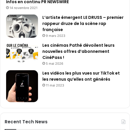
Infos en continu PR NEWSWIRE
s
14 novembre 2021
s
L’artiste émergent LE DRUSS – premier
rappeur druze de la scène rap
française
9 mars 2023
Les cinémas Pathé dévoilent leurs
nouvelles offres d’abonnement
CinéPass !
5 mai 2026
Les vidéos les plus vues sur TikTok et
les revenus qu’elles ont générés
11 mai 2023
Recent Tech News