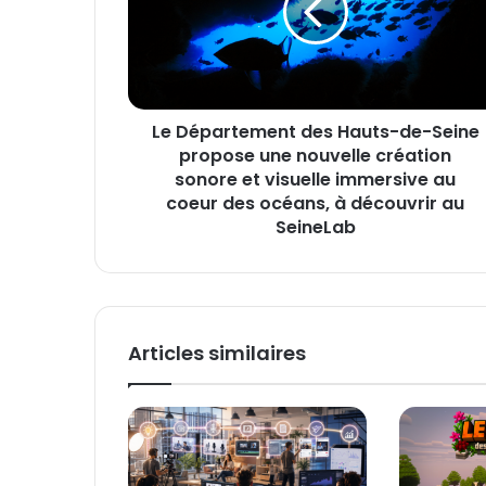
p
r
a
e
r
s
t
s
e
e
Le Département des Hauts-de-Seine
m
E
propose une nouvelle création
e
m
n
sonore et visuelle immersive au
a
t
coeur des océans, à découvrir au
i
d
SeineLab
l
e
s
H
a
u
Articles similaires
t
s
-
d
e
-