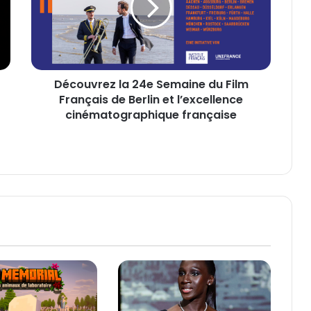
u
v
r
e
z
Découvrez la 24e Semaine du Film
l
Français de Berlin et l’excellence
a
2
cinématographique française
4
e
S
e
m
a
i
n
e
d
u
F
i