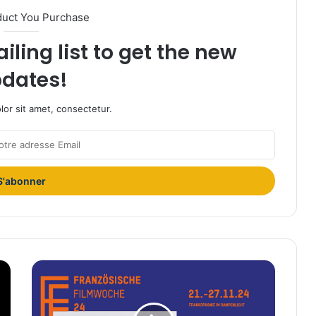
duct You Purchase
iling list to get the new
dates!
or sit amet, consectetur.
D
é
c
o