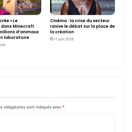
l
m
F
crée « Le
Cinéma : la crise du secteur
r
 dans Minecraft
ravive le débat sur la place de
a
 millions d’animaux
la création
n
en laboratoire
11 juin 2026
ç
aine
a
i
s
d
e
B
e
r
l
i
s obligatoires sont indiqués avec
*
n
e
t
l