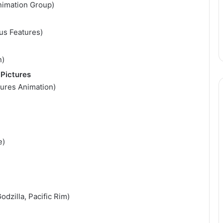
nimation Group)
us Features)
n)
 Pictures
tures Animation)
e)
dzilla, Pacific Rim)