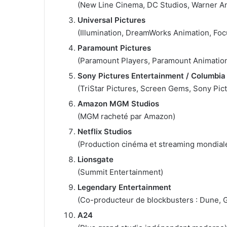
o
(New Line Cinema, DC Studios, Warner A
u
Universal Pictures
r
(Illumination, DreamWorks Animation, Foc
r
Paramount Pictures
i
(Paramount Players, Paramount Animatio
e
Sony Pictures Entertainment / Columbia
l
(TriStar Pictures, Screen Gems, Sony Pic
Amazon MGM Studios
(MGM racheté par Amazon)
Netflix Studios
(Production cinéma et streaming mondial
Lionsgate
(Summit Entertainment)
Legendary Entertainment
(Co-producteur de blockbusters : Dune, Go
A24