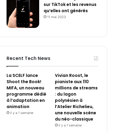
sur TikTok et les revenus
qu’elles ont générés
11 mai 2023
Recent Tech News
La SCELF lance
Vivian Roost, le
Shoot the Book!
pianiste aux 110
MIFA, un nouveau
millions de streams
programme dédié
: du lagon
à l’adaptation en
polynésien à
animation
l’Atelier Richelieu,
une nouvelle scène
il y a 1 semaine
du néo-classique
il y a 1 semaine