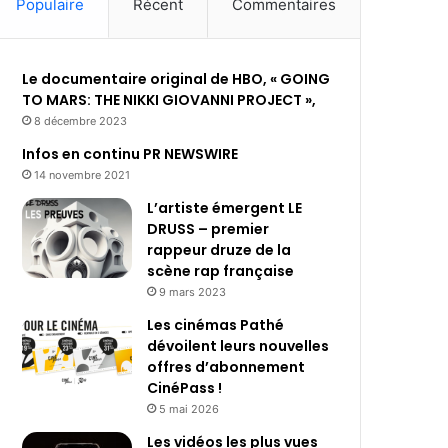
Populaire
Récent
Commentaires
Le documentaire original de HBO, « GOING
TO MARS: THE NIKKI GIOVANNI PROJECT »,
8 décembre 2023
Infos en continu PR NEWSWIRE
14 novembre 2021
L’artiste émergent LE
DRUSS – premier
rappeur druze de la
scène rap française
9 mars 2023
Les cinémas Pathé
dévoilent leurs nouvelles
offres d’abonnement
CinéPass !
5 mai 2026
Les vidéos les plus vues