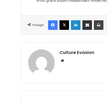
(Plus grand studio indépendant moderne)
Facebook
X
Linkedin
Partager par email
Imprimer
Partager
Culture Evasion
We
bsi
te