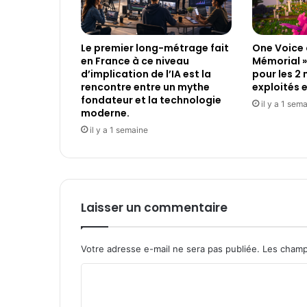
S
e
i
Le premier long-métrage fait
One Voice 
n
en France à ce niveau
Mémorial »
e
d’implication de l’IA est la
pour les 2
p
rencontre entre un mythe
exploités 
r
fondateur et la technologie
il y a 1 sem
o
moderne.
p
il y a 1 semaine
o
s
e
u
n
Laisser un commentaire
e
n
o
Votre adresse e-mail ne sera pas publiée.
Les champ
u
v
C
e
l
o