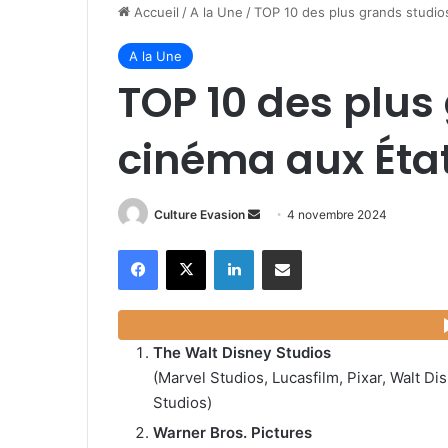
Accueil
/
A la Une
/
TOP 10 des plus grands studio
A la Une
TOP 10 des plus
cinéma aux Éta
Culture Evasion
E
4 novembre 2024
n
Facebook
X
Linkedin
Partager par email
v
o
y
e
The Walt Disney Studios
r
(Marvel Studios, Lucasfilm, Pixar, Walt Di
u
Studios)
n
c
Warner Bros. Pictures