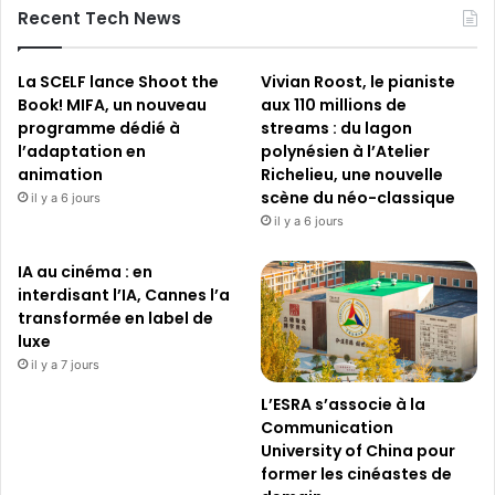
Recent Tech News
La SCELF lance Shoot the
Vivian Roost, le pianiste
Book! MIFA, un nouveau
aux 110 millions de
programme dédié à
streams : du lagon
l’adaptation en
polynésien à l’Atelier
animation
Richelieu, une nouvelle
scène du néo-classique
il y a 6 jours
il y a 6 jours
IA au cinéma : en
interdisant l’IA, Cannes l’a
transformée en label de
luxe
il y a 7 jours
L’ESRA s’associe à la
Communication
University of China pour
former les cinéastes de