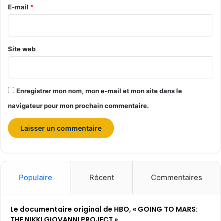
e
E-mail
*
w
a
*
r
d
Site web
s
2
0
2
Enregistrer mon nom, mon e-mail et mon site dans le
3
navigateur pour mon prochain commentaire.
Populaire
Récent
Commentaires
Le documentaire original de HBO, « GOING TO MARS:
THE NIKKI GIOVANNI PROJECT »,