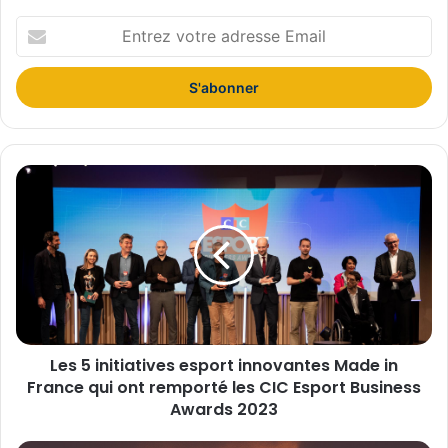
E
n
t
r
e
z
v
o
L
t
e
r
s
e
5
a
i
d
n
r
i
e
t
s
i
s
Les 5 initiatives esport innovantes Made in
a
e
France qui ont remporté les CIC Esport Business
t
E
i
Awards 2023
m
v
a
e