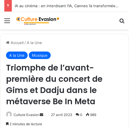
IA au cinéma : en interdisant l’IA, Cannes l’a transformée en label de luxe
Menu
R
Accueil
/
A la Une
A la Une
Musique
Triomphe de l’avant-
première du concert de
Gims et Dadju dans le
métaverse Be In Meta
Culture Evasion
E
27 avril 2023
0
989
n
2 minutes de lecture
v