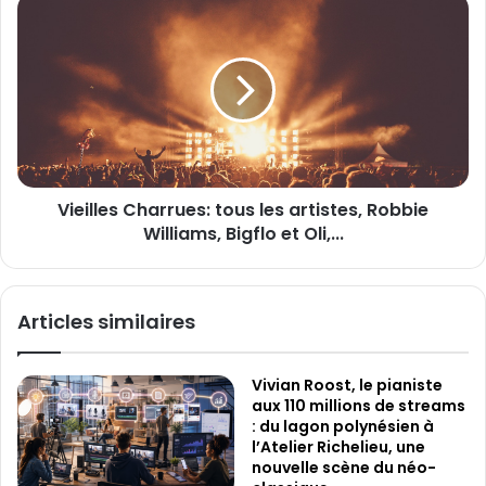
V
i
s
i
l
e
e
s
i
p
l
o
l
r
e
t
s
i
C
n
Vieilles Charrues: tous les artistes, Robbie
h
n
Williams, Bigflo et Oli,...
a
o
r
v
r
a
u
Articles similaires
n
e
t
s
e
:
Vivian Roost, le pianiste
s
t
aux 110 millions de streams
M
o
: du lagon polynésien à
a
u
l’Atelier Richelieu, une
d
s
nouvelle scène du néo-
e
l