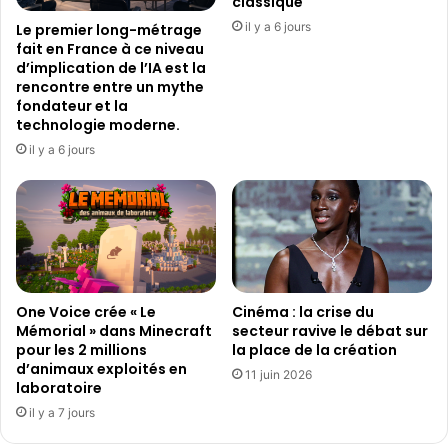
classique
i
e
il y a 6 jours
Le premier long-métrage
n
s
fait en France à ce niveau
F
a
d’implication de l’IA est la
r
r
rencontre entre un mythe
a
t
fondateur et la
n
i
technologie moderne.
c
s
il y a 6 jours
e
t
q
e
u
s
i
,
o
R
n
o
t
b
r
One Voice crée « Le
Cinéma : la crise du
b
Mémorial » dans Minecraft
secteur ravive le débat sur
e
i
pour les 2 millions
la place de la création
m
e
d’animaux exploités en
p
W
11 juin 2026
laboratoire
o
i
il y a 7 jours
r
l
t
l