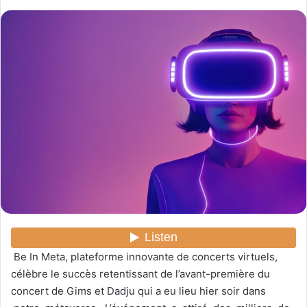
o
y
e
r
u
n
c
o
u
r
r
i
e
l
Be In Meta, plateforme innovante de concerts virtuels,
célèbre le succès retentissant de l’avant-première du
concert de Gims et Dadju qui a eu lieu hier soir dans