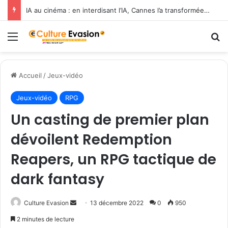
IA au cinéma : en interdisant l’IA, Cannes l’a transformée en label de luxe
Menu
R
Accueil
/
Jeux-vidéo
Jeux-vidéo
RPG
Un casting de premier plan
dévoilent Redemption
Reapers, un RPG tactique de
dark fantasy
Culture Evasion
E
13 décembre 2022
0
950
n
2 minutes de lecture
v