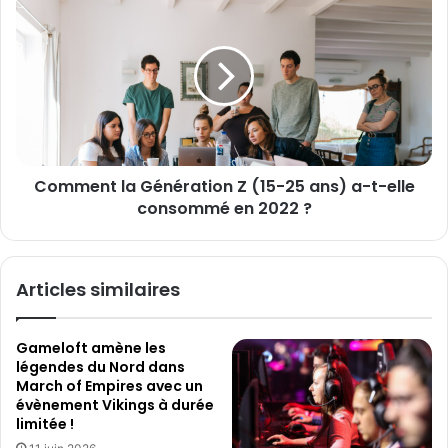
a
s
o
i
e
m
l
r
m
v
e
i
n
c
t
e
l
m
a
o
Comment la Génération Z (15-25 ans) a-t-elle
G
n
consommé en 2022 ?
é
d
n
i
é
a
r
Articles similaires
l
a
d
t
e
i
Gameloft amène les
s
o
légendes du Nord dans
t
n
March of Empires avec un
r
Z
évènement Vikings à durée
e
(
limitée !
a
1