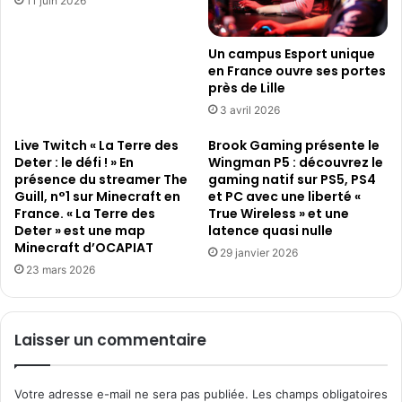
11 juin 2026
m
5
i
-
n
2
Un campus Esport unique
g
5
en France ouvre ses portes
d
a
près de Lille
e
n
3 avril 2026
P
s
a
)
Live Twitch « La Terre des
Brook Gaming présente le
r
a
Deter : le défi ! » En
Wingman P5 : découvrez le
a
présence du streamer The
gaming natif sur PS5, PS4
-
Guill, n°1 sur Minecraft en
et PC avec une liberté «
m
t
France. « La Terre des
True Wireless » et une
o
-
Deter » est une map
latence quasi nulle
u
e
Minecraft d’OCAPIAT
n
29 janvier 2026
l
23 mars 2026
t
l
e
c
o
Laisser un commentaire
n
s
o
Votre adresse e-mail ne sera pas publiée.
Les champs obligatoires