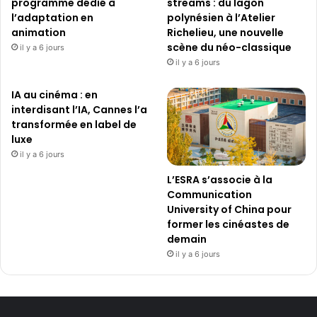
programme dédié à
streams : du lagon
l’adaptation en
polynésien à l’Atelier
animation
Richelieu, une nouvelle
scène du néo-classique
il y a 6 jours
il y a 6 jours
IA au cinéma : en
interdisant l’IA, Cannes l’a
transformée en label de
luxe
il y a 6 jours
L’ESRA s’associe à la
Communication
University of China pour
former les cinéastes de
demain
il y a 6 jours