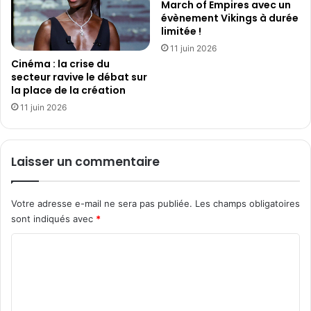
f
March of Empires avec un
e
évènement Vikings à durée
l
a
limitée !
i
v
x
e
11 juin 2026
p
Cinéma : la crise du
c
o
secteur ravive le débat sur
l
la place de la création
r
e
t
s
11 juin 2026
é
T
p
W
a
I
Laisser un commentaire
r
C
I
E
D
P
Votre adresse e-mail ne sera pas publiée.
Les champs obligatoires
Z
i
sont indiqués avec
*
,
c
J
k
C
o
s
o
y
A
c
w
m
a
a
m
e
r