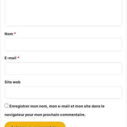
t
d
e
T
s
n
V
p
U
t
o
N
u
a
Nom
*
e
r
i
t
l
w
’
r
o
e
e
E-mail
*
r
x
k
c
*
s
e
l
Site web
l
e
n
c
Enregistrer mon nom, mon e-mail et mon site dans le
e
d
navigateur pour mon prochain commentaire.
e
l