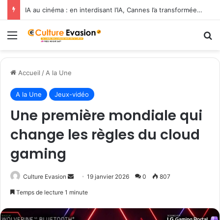
IA au cinéma : en interdisant l’IA, Cannes l’a transformée en label de luxe
Menu
R
Accueil
/
A la Une
A la Une
Jeux-vidéo
Une première mondiale qui
change les règles du cloud
gaming
Culture Evasion
E
19 janvier 2026
0
807
n
Temps de lecture 1 minute
v
o