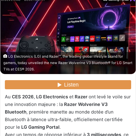
y
e
r
u
n
c
o
u
LG Electronics (LG) and Razer™, the leading global lifestyle brand for
r
gamers, today unveiled the new Razer Wolverine V3 Bluetooth® for LG Smart
r
TVs at CES® 2026.
i
e
l
Au
CES 2026
,
LG Electronics
et
Razer
ont levé le voile sur
une innovation majeure : la
Razer Wolverine V3
Bluetooth
, première manette au monde dotée d’un
Bluetooth à latence ultra-faible, officiellement certifiée
pour le
LG Gaming Portal
.
Avec un temps de réponse inférieur à
3 millisecondes
, ce