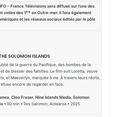
FO – France Télévisions sera diffusé sur l’une des
ère
t celles des 1
en Outre-mer. Il fera également
numériques et les réseaux sociaux édités par le pôle
 THE SOLOMON ISLANDS
blié de la guerre du Pacifique, des bombes de la
 de blesser des familles. Le film suit Loretta, veuve
ts, et Maeverlyn, marquée à vie. À travers leurs récits,
 refuse encore de regarder en face.
aumea
,
Cleo Fraser
,
Nine Islands Media
,
Solomon
lo
• 50 min • Îles Salomon, Aotearoa • 2025