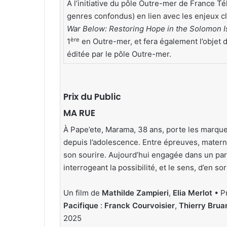
À l’initiative du pôle Outre-mer de France T
genres confondus) en lien avec les enjeux 
War Below: Restoring Hope in the Solomon I
ère
1
en Outre-mer, et fera également l’objet d
éditée par le pôle Outre-mer.
Prix du Public
MA RUE
À Pape’ete, Marama, 38 ans, porte les marque
depuis l’adolescence. Entre épreuves, materni
son sourire. Aujourd’hui engagée dans un parco
interrogeant la possibilité, et le sens, d’en so
Un film de
Mathilde Zampieri
,
Elia Merlot
• P
Pacifique
:
Franck Courvoisier
,
Thierry Brua
2025