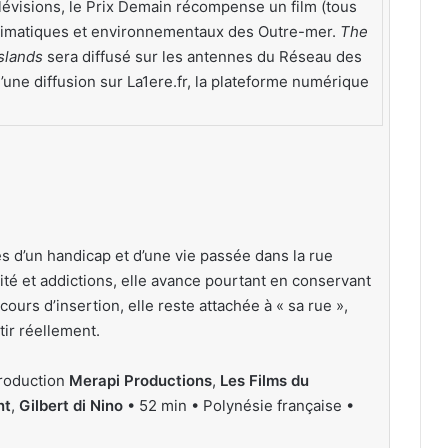
élévisions, le Prix Demain récompense un film (tous
climatiques et environnementaux des Outre-mer.
The
slands
sera diffusé sur les antennes du Réseau des
’une diffusion sur La1ere.fr, la plateforme numérique
s d’un handicap et d’une vie passée dans la rue
té et addictions, elle avance pourtant en conservant
urs d’insertion, elle reste attachée à « sa rue »,
rtir réellement.
roduction
Merapi Productions
,
Les Films du
nt
,
Gilbert di Nino
• 52 min • Polynésie française •