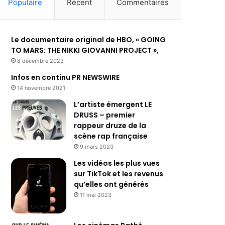
Populaire
Récent
Commentaires
Le documentaire original de HBO, « GOING
TO MARS: THE NIKKI GIOVANNI PROJECT »,
8 décembre 2023
Infos en continu PR NEWSWIRE
14 novembre 2021
L’artiste émergent LE
DRUSS – premier
rappeur druze de la
scène rap française
9 mars 2023
Les vidéos les plus vues
sur TikTok et les revenus
qu’elles ont générés
11 mai 2023