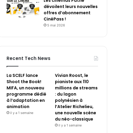
Les cinémas Pathé
dévoilent leurs nouvelles
offres d’abonnement
CinéPass !
5 mai 2026
Recent Tech News
La SCELF lance
Vivian Roost, le
Shoot the Book!
pianiste aux 110
MIFA, un nouveau
millions de streams
programme dédié
: du lagon
à l’adaptation en
polynésien à
animation
l’Atelier Richelieu,
une nouvelle scène
il y a 1 semaine
du néo-classique
il y a 1 semaine