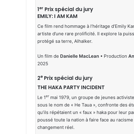
er
1
Prix spécial du jury
EMILY: I AM KAM
Ce film rend hommage à l’héritage d’Emily Kam
artiste d’une rare prolificité. Il explore la p
protégé sa terre, Alhalker.
Un film de
Danielle MacLean
• Production
An
2025
e
2
Prix spécial du jury
THE HAKA PARTY INCIDENT
er
Le 1
mai 1979, un groupe de jeunes activist
sous le nom de « He Taua », confronte des étu
qu’ils répétaient un « faux » haka pour leur pa
poussé toute la nation à faire face au racism
changement réel.