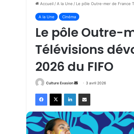
Accueil
/
A la Une
/
Le pôle Outre-mer de France T
A la Une
Cinéma
Le pôle Outre-
Télévisions dév
2026 du FIFO
Culture Evasion
E
3 avril 2026
n
Facebook
X
Linkedin
Partager par email
v
o
y
e
r
u