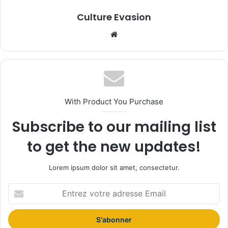
Culture Evasion
We
bsi
te
With Product You Purchase
Subscribe to our mailing list
to get the new updates!
Lorem ipsum dolor sit amet, consectetur.
E
n
t
r