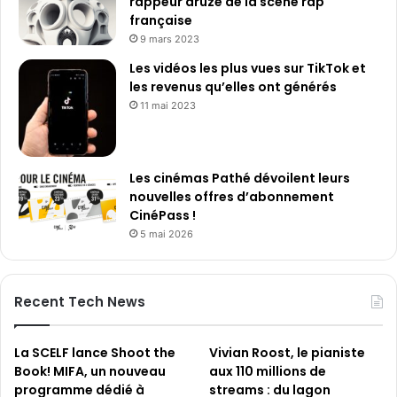
rappeur druze de la scène rap
française
9 mars 2023
Les vidéos les plus vues sur TikTok et
les revenus qu’elles ont générés
11 mai 2023
Les cinémas Pathé dévoilent leurs
nouvelles offres d’abonnement
CinéPass !
5 mai 2026
Recent Tech News
La SCELF lance Shoot the
Vivian Roost, le pianiste
Book! MIFA, un nouveau
aux 110 millions de
programme dédié à
streams : du lagon