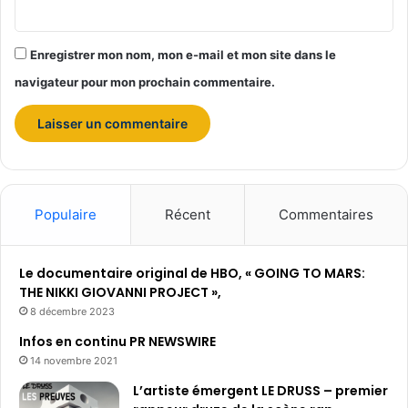
a
i
n
Enregistrer mon nom, mon e-mail et mon site dans le
t
-
navigateur pour mon prochain commentaire.
M
i
c
h
e
l
"
Populaire
Récent
Commentaires
Le documentaire original de HBO, « GOING TO MARS:
THE NIKKI GIOVANNI PROJECT »,
8 décembre 2023
Infos en continu PR NEWSWIRE
14 novembre 2021
L’artiste émergent LE DRUSS – premier