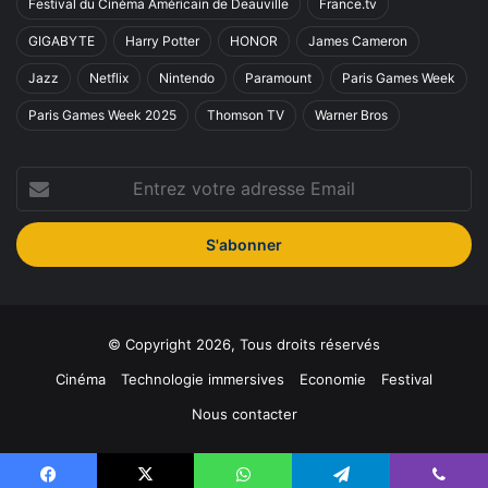
Festival du Cinéma Américain de Deauville
France.tv
GIGABYTE
Harry Potter
HONOR
James Cameron
Jazz
Netflix
Nintendo
Paramount
Paris Games Week
Paris Games Week 2025
Thomson TV
Warner Bros
Entrez
votre
adresse
Email
© Copyright 2026, Tous droits réservés
Cinéma
Technologie immersives
Economie
Festival
Nous contacter