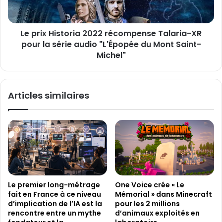
i
H
x
i
,
s
q
Le prix Historia 2022 récompense Talaria-XR
t
u
pour la série audio "L'Épopée du Mont Saint-
o
a
r
Michel"
n
i
d
a
l
2
Articles similaires
a
0
p
2
u
2
b
r
l
é
i
c
c
o
i
m
t
p
Le premier long-métrage
One Voice crée « Le
é
e
fait en France à ce niveau
Mémorial » dans Minecraft
a
n
d’implication de l’IA est la
pour les 2 millions
r
s
rencontre entre un mythe
d’animaux exploités en
r
e