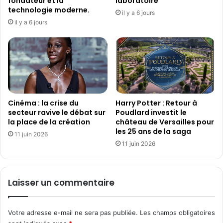
fondateur et la
laboratoire
i
T
technologie moderne.
il y a 6 jours
v
a
il y a 6 jours
e
l
s
a
u
r
r
i
l
a
e
-
s
X
p
Cinéma : la crise du
Harry Potter : Retour à
R
secteur ravive le débat sur
Poudlard investit le
l
p
la place de la création
château de Versailles pour
a
o
les 25 ans de la saga
t
u
11 juin 2026
e
11 juin 2026
r
f
l
o
a
r
s
Laisser un commentaire
m
é
e
r
s
i
Votre adresse e-mail ne sera pas publiée.
Les champs obligatoires
d
e