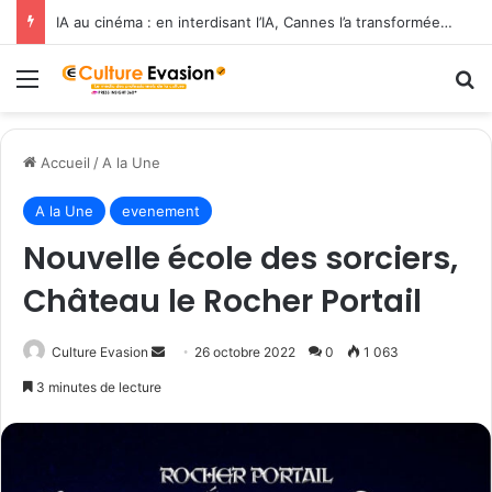
IA au cinéma : en interdisant l’IA, Cannes l’a transformée en label de luxe
Menu
R
Accueil
/
A la Une
A la Une
evenement
Nouvelle école des sorciers,
Château le Rocher Portail
Culture Evasion
E
26 octobre 2022
0
1 063
n
3 minutes de lecture
v
o
y
e