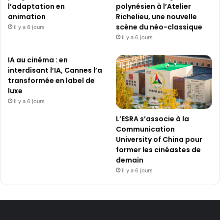
l’adaptation en
polynésien à l’Atelier
animation
Richelieu, une nouvelle
scène du néo-classique
il y a 6 jours
il y a 6 jours
IA au cinéma : en
interdisant l’IA, Cannes l’a
transformée en label de
luxe
il y a 6 jours
L’ESRA s’associe à la
Communication
University of China pour
former les cinéastes de
demain
il y a 6 jours